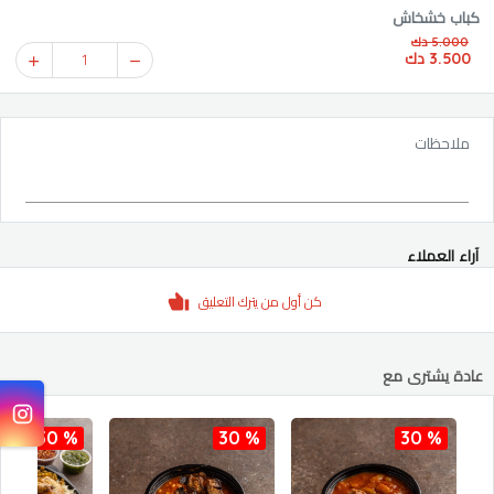
كباب خشخاش
5.000 دك
3.500 دك
1
ملاحظات
آراء العملاء
كن أول من يترك التعليق
عادة يشترى مع
30 %
30 %
30 %